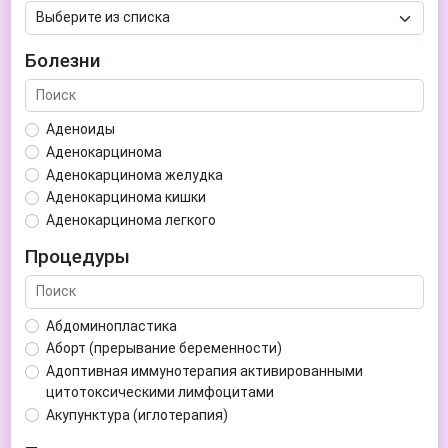
Болезни
Аденоиды
Аденокарцинома
Аденокарцинома желудка
Аденокарцинома кишки
Аденокарцинома легкого
Аденокарцинома матки
Процедуры
Аденома гипофиза
Аденома простаты
Аденома щитовидной железы
Абдоминопластика
Аденомиоз
Аборт (прерывание беременности)
Адентия
Адоптивная иммунотерапия активированными
Азооспермия
цитотоксическими лимфоцитами
Акне (угри)
Акупунктура (иглотерапия)
Алкоголизм
Аллерген-специфическая иммунотерапия (АСИТ)
Алкогольная депрессия