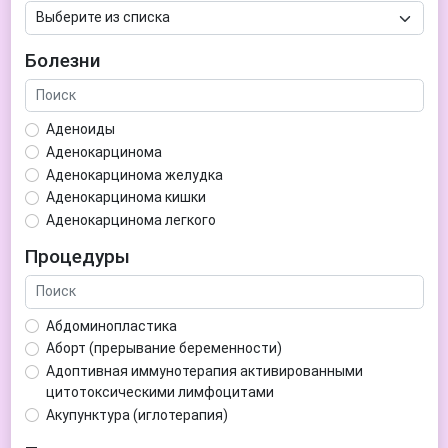
Болезни
Аденоиды
Аденокарцинома
Аденокарцинома желудка
Аденокарцинома кишки
Аденокарцинома легкого
Аденокарцинома матки
Процедуры
Аденома гипофиза
Аденома простаты
Аденома щитовидной железы
Абдоминопластика
Аденомиоз
Аборт (прерывание беременности)
Адентия
Адоптивная иммунотерапия активированными
Азооспермия
цитотоксическими лимфоцитами
Акне (угри)
Акупунктура (иглотерапия)
Алкоголизм
Аллерген-специфическая иммунотерапия (АСИТ)
Алкогольная депрессия