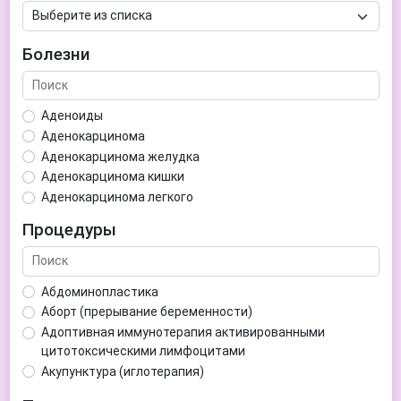
Болезни
Аденоиды
Аденокарцинома
Аденокарцинома желудка
Аденокарцинома кишки
Аденокарцинома легкого
Аденокарцинома матки
Процедуры
Аденома гипофиза
Аденома простаты
Аденома щитовидной железы
Абдоминопластика
Аденомиоз
Аборт (прерывание беременности)
Адентия
Адоптивная иммунотерапия активированными
Азооспермия
цитотоксическими лимфоцитами
Акне (угри)
Акупунктура (иглотерапия)
Алкоголизм
Аллерген-специфическая иммунотерапия (АСИТ)
Алкогольная депрессия