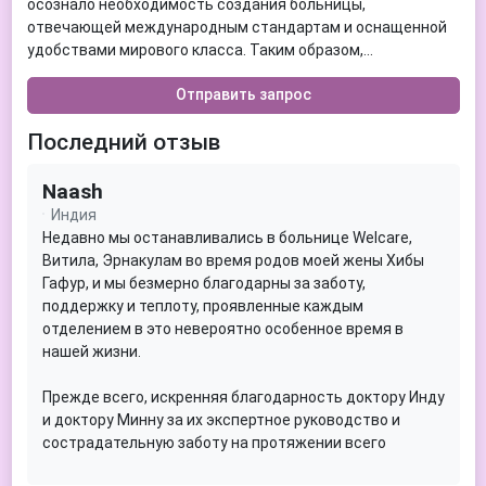
осознало необходимость создания больницы,
Воспаление яичников
Иссечение анальных трещин
отвечающей международным стандартам и оснащенной
Вправление вывихов и подвывихов
Кибер-нож
удобствами мирового класса. Таким образом,...
Вывих плеча
Кодирование от алкоголизма
Выгорание на работе
Отправить запрос
Колоноскопия
Выпадение волос (алопеция)
Кольпоскопия
Последний отзыв
Выпадение матки и влагалища
Комплексная физическая противоотечная терапия
Гастрит
(КФПТ)
Naash
Гастродуоденит
Конизация шейки матки
Гастроэзофагеальная рефлюксная болезнь (ГЭРБ)
Индия
Коронарная ангиопластика
Геморрагический инсульт
Недавно мы останавливались в больнице Welcare,
Коронарография
Витила, Эрнакулам во время родов моей жены Хибы
Геморрой
Кохлеарная имплантация
Гафур, и мы безмерно благодарны за заботу,
Гемофилия
Криохирургия (криоабляция)
поддержку и теплоту, проявленные каждым
Генитальный герпес
Лабиопластика (коррекция половых губ)
отделением в это невероятно особенное время в
Гепатит С
Лазерная коррекция зрения LASIK
нашей жизни.
Гидроцефалия
Лазерное удаление сосудистых звездочек и сеточек
Гипертиреоз
Ламинэктомия
Прежде всего, искренняя благодарность доктору Инду
Гипопаратиреоз
Ларингэктомия (удаление гортани)
и доктору Минну за их экспертное руководство и
Глиобластома
Лечебная физкультура (ЛФК)
сострадательную заботу на протяжении всего
Глиома
Лечебное голодание
процесса родов. Их усилия помогли обеспечить
Гломерулонефрит