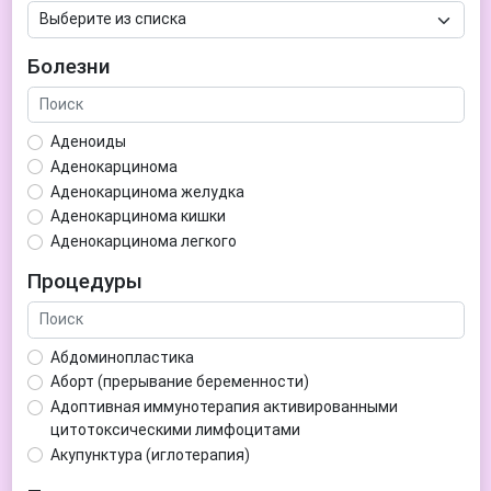
Болезни
Аденоиды
Аденокарцинома
Аденокарцинома желудка
Аденокарцинома кишки
Аденокарцинома легкого
Аденокарцинома матки
Процедуры
Аденома гипофиза
Аденома простаты
Аденома щитовидной железы
Абдоминопластика
Аденомиоз
Аборт (прерывание беременности)
Адентия
Адоптивная иммунотерапия активированными
Азооспермия
цитотоксическими лимфоцитами
Акне (угри)
Акупунктура (иглотерапия)
Алкоголизм
Аллерген-специфическая иммунотерапия (АСИТ)
Алкогольная депрессия