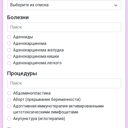
Болезни
Аденоиды
Аденокарцинома
Аденокарцинома желудка
Аденокарцинома кишки
Аденокарцинома легкого
Аденокарцинома матки
Процедуры
Аденома гипофиза
Аденома простаты
Аденома щитовидной железы
Абдоминопластика
Аденомиоз
Аборт (прерывание беременности)
Адентия
Адоптивная иммунотерапия активированными
Азооспермия
цитотоксическими лимфоцитами
Акне (угри)
Акупунктура (иглотерапия)
Алкоголизм
Аллерген-специфическая иммунотерапия (АСИТ)
Алкогольная депрессия