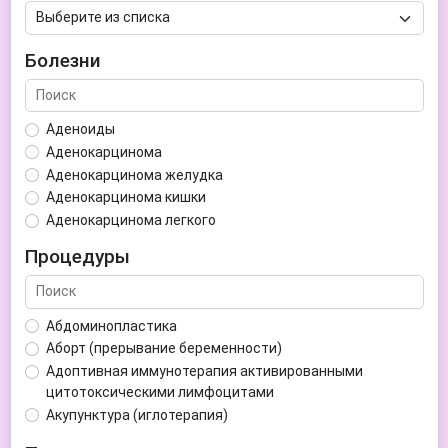
Болезни
Аденоиды
Аденокарцинома
Аденокарцинома желудка
Аденокарцинома кишки
Аденокарцинома легкого
Аденокарцинома матки
Процедуры
Аденома гипофиза
Аденома простаты
Аденома щитовидной железы
Абдоминопластика
Аденомиоз
Аборт (прерывание беременности)
Адентия
Адоптивная иммунотерапия активированными
Азооспермия
цитотоксическими лимфоцитами
Акне (угри)
Акупунктура (иглотерапия)
Алкоголизм
Аллерген-специфическая иммунотерапия (АСИТ)
Алкогольная депрессия