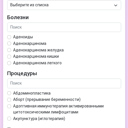
Болезни
Аденоиды
Аденокарцинома
Аденокарцинома желудка
Аденокарцинома кишки
Аденокарцинома легкого
Аденокарцинома матки
Процедуры
Аденома гипофиза
Аденома простаты
Аденома щитовидной железы
Абдоминопластика
Аденомиоз
Аборт (прерывание беременности)
Адентия
Адоптивная иммунотерапия активированными
Азооспермия
цитотоксическими лимфоцитами
Акне (угри)
Акупунктура (иглотерапия)
Алкоголизм
Аллерген-специфическая иммунотерапия (АСИТ)
Алкогольная депрессия