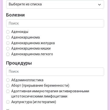
Болезни
Аденоиды
Аденокарцинома
Аденокарцинома желудка
Аденокарцинома кишки
Аденокарцинома легкого
Аденокарцинома матки
Процедуры
Аденома гипофиза
Аденома простаты
Аденома щитовидной железы
Абдоминопластика
Аденомиоз
Аборт (прерывание беременности)
Адентия
Адоптивная иммунотерапия активированными
Азооспермия
цитотоксическими лимфоцитами
Акне (угри)
Акупунктура (иглотерапия)
Алкоголизм
Аллерген-специфическая иммунотерапия (АСИТ)
Алкогольная депрессия