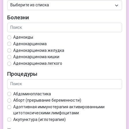
Болезни
Аденоиды
Аденокарцинома
Аденокарцинома желудка
Аденокарцинома кишки
Аденокарцинома легкого
Аденокарцинома матки
Процедуры
Аденома гипофиза
Аденома простаты
Аденома щитовидной железы
Абдоминопластика
Аденомиоз
Аборт (прерывание беременности)
Адентия
Адоптивная иммунотерапия активированными
Азооспермия
цитотоксическими лимфоцитами
Акне (угри)
Акупунктура (иглотерапия)
Алкоголизм
Аллерген-специфическая иммунотерапия (АСИТ)
Алкогольная депрессия