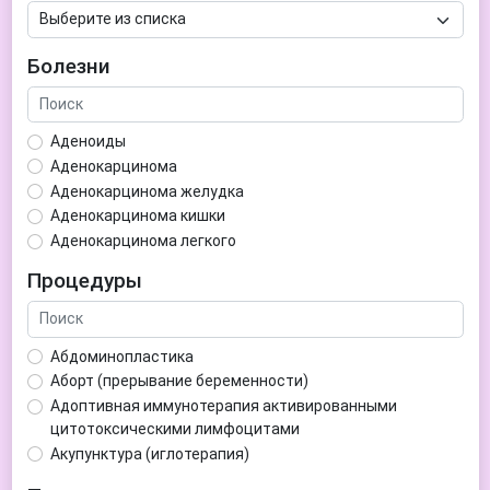
Болезни
Аденоиды
Аденокарцинома
Аденокарцинома желудка
Аденокарцинома кишки
Аденокарцинома легкого
Аденокарцинома матки
Процедуры
Аденома гипофиза
Аденома простаты
Аденома щитовидной железы
Абдоминопластика
Аденомиоз
Аборт (прерывание беременности)
Адентия
Адоптивная иммунотерапия активированными
Азооспермия
цитотоксическими лимфоцитами
Акне (угри)
Акупунктура (иглотерапия)
Алкоголизм
Аллерген-специфическая иммунотерапия (АСИТ)
Алкогольная депрессия