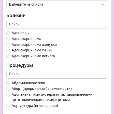
Болезни
Аденоиды
Аденокарцинома
Аденокарцинома желудка
Аденокарцинома кишки
Аденокарцинома легкого
Аденокарцинома матки
Процедуры
Аденома гипофиза
Аденома простаты
Аденома щитовидной железы
Абдоминопластика
Аденомиоз
Аборт (прерывание беременности)
Адентия
Адоптивная иммунотерапия активированными
Азооспермия
цитотоксическими лимфоцитами
Акне (угри)
Акупунктура (иглотерапия)
Алкоголизм
Аллерген-специфическая иммунотерапия (АСИТ)
Алкогольная депрессия