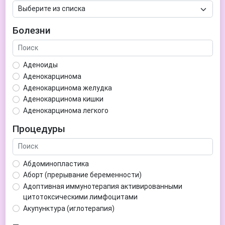
Болезни
Аденоиды
Аденокарцинома
Аденокарцинома желудка
Аденокарцинома кишки
Аденокарцинома легкого
Аденокарцинома матки
Процедуры
Аденома гипофиза
Аденома простаты
Аденома щитовидной железы
Абдоминопластика
Аденомиоз
Аборт (прерывание беременности)
Адентия
Адоптивная иммунотерапия активированными
Азооспермия
цитотоксическими лимфоцитами
Акне (угри)
Акупунктура (иглотерапия)
Алкоголизм
Аллерген-специфическая иммунотерапия (АСИТ)
Алкогольная депрессия