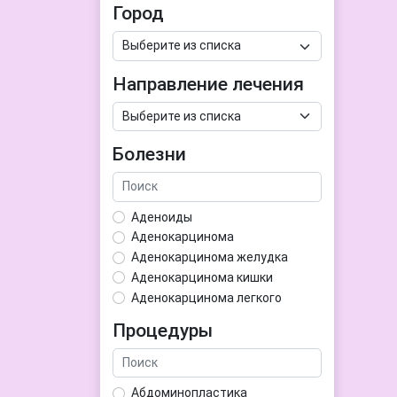
Город
Направление лечения
Болезни
Аденоиды
Аденокарцинома
Аденокарцинома желудка
Аденокарцинома кишки
Аденокарцинома легкого
Аденокарцинома матки
Процедуры
Аденома гипофиза
Аденома простаты
Аденома щитовидной железы
Абдоминопластика