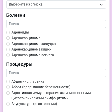
Болезни
Аденоиды
Аденокарцинома
Аденокарцинома желудка
Аденокарцинома кишки
Аденокарцинома легкого
Аденокарцинома матки
Процедуры
Аденома гипофиза
Аденома простаты
Аденома щитовидной железы
Абдоминопластика
Аденомиоз
Аборт (прерывание беременности)
Адентия
Адоптивная иммунотерапия активированными
Азооспермия
цитотоксическими лимфоцитами
Акне (угри)
Акупунктура (иглотерапия)
Алкоголизм
Аллерген-специфическая иммунотерапия (АСИТ)
Алкогольная депрессия