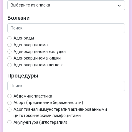
Болезни
Аденоиды
Аденокарцинома
Аденокарцинома желудка
Аденокарцинома кишки
Аденокарцинома легкого
Аденокарцинома матки
Процедуры
Аденома гипофиза
Аденома простаты
Аденома щитовидной железы
Абдоминопластика
Аденомиоз
Аборт (прерывание беременности)
Адентия
Адоптивная иммунотерапия активированными
Азооспермия
цитотоксическими лимфоцитами
Акне (угри)
Акупунктура (иглотерапия)
Алкоголизм
Аллерген-специфическая иммунотерапия (АСИТ)
Алкогольная депрессия