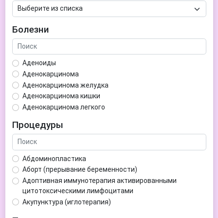
Болезни
Аденоиды
Аденокарцинома
Аденокарцинома желудка
Аденокарцинома кишки
Аденокарцинома легкого
Аденокарцинома матки
Процедуры
Аденома гипофиза
Аденома простаты
Аденома щитовидной железы
Абдоминопластика
Аденомиоз
Аборт (прерывание беременности)
Адентия
Адоптивная иммунотерапия активированными
Азооспермия
цитотоксическими лимфоцитами
Акне (угри)
Акупунктура (иглотерапия)
Алкоголизм
Аллерген-специфическая иммунотерапия (АСИТ)
Алкогольная депрессия