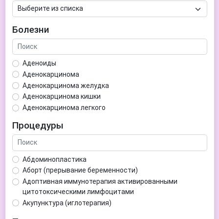
Болезни
Аденоиды
Аденокарцинома
Аденокарцинома желудка
Аденокарцинома кишки
Аденокарцинома легкого
Аденокарцинома матки
Процедуры
Аденома гипофиза
Аденома простаты
Аденома щитовидной железы
Абдоминопластика
Аденомиоз
Аборт (прерывание беременности)
Адентия
Адоптивная иммунотерапия активированными
Азооспермия
цитотоксическими лимфоцитами
Акне (угри)
Акупунктура (иглотерапия)
Алкоголизм
Аллерген-специфическая иммунотерапия (АСИТ)
Алкогольная депрессия