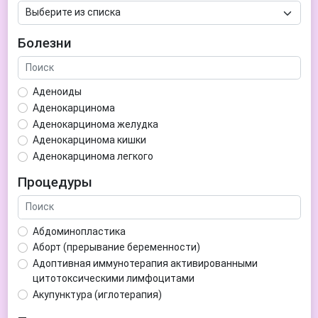
Болезни
Аденоиды
Аденокарцинома
Аденокарцинома желудка
Аденокарцинома кишки
Аденокарцинома легкого
Аденокарцинома матки
Процедуры
Аденома гипофиза
Аденома простаты
Аденома щитовидной железы
Абдоминопластика
Аденомиоз
Аборт (прерывание беременности)
Адентия
Адоптивная иммунотерапия активированными
Азооспермия
цитотоксическими лимфоцитами
Акне (угри)
Акупунктура (иглотерапия)
Алкоголизм
Аллерген-специфическая иммунотерапия (АСИТ)
Алкогольная депрессия