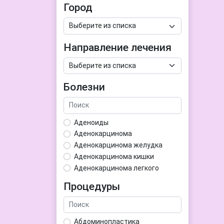
Город
Направление лечения
Болезни
Аденоиды
Аденокарцинома
Аденокарцинома желудка
Аденокарцинома кишки
Аденокарцинома легкого
Аденокарцинома матки
Процедуры
Аденома гипофиза
Аденома простаты
Аденома щитовидной железы
Абдоминопластика