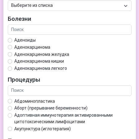
Болезни
Аденоиды
Аденокарцинома
Аденокарцинома желудка
Аденокарцинома кишки
Аденокарцинома легкого
Аденокарцинома матки
Процедуры
Аденома гипофиза
Аденома простаты
Аденома щитовидной железы
Абдоминопластика
Аденомиоз
Аборт (прерывание беременности)
Адентия
Адоптивная иммунотерапия активированными
Азооспермия
цитотоксическими лимфоцитами
Акне (угри)
Акупунктура (иглотерапия)
Алкоголизм
Аллерген-специфическая иммунотерапия (АСИТ)
Алкогольная депрессия