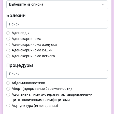
Болезни
Аденоиды
Аденокарцинома
Аденокарцинома желудка
Аденокарцинома кишки
Аденокарцинома легкого
Аденокарцинома матки
Процедуры
Аденома гипофиза
Аденома простаты
Аденома щитовидной железы
Абдоминопластика
Аденомиоз
Аборт (прерывание беременности)
Адентия
Адоптивная иммунотерапия активированными
Азооспермия
цитотоксическими лимфоцитами
Акне (угри)
Акупунктура (иглотерапия)
Алкоголизм
Аллерген-специфическая иммунотерапия (АСИТ)
Алкогольная депрессия