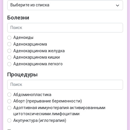
Болезни
Аденоиды
Аденокарцинома
Аденокарцинома желудка
Аденокарцинома кишки
Аденокарцинома легкого
Аденокарцинома матки
Процедуры
Аденома гипофиза
Аденома простаты
Аденома щитовидной железы
Абдоминопластика
Аденомиоз
Аборт (прерывание беременности)
Адентия
Адоптивная иммунотерапия активированными
Азооспермия
цитотоксическими лимфоцитами
Акне (угри)
Акупунктура (иглотерапия)
Алкоголизм
Аллерген-специфическая иммунотерапия (АСИТ)
Алкогольная депрессия