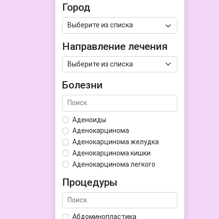
Город
Направление лечения
Болезни
Аденоиды
Аденокарцинома
Аденокарцинома желудка
Аденокарцинома кишки
Аденокарцинома легкого
Аденокарцинома матки
Процедуры
Аденома гипофиза
Аденома простаты
Аденома щитовидной железы
Абдоминопластика