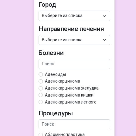
Город
Направление лечения
Болезни
Аденоиды
Аденокарцинома
Аденокарцинома желудка
Аденокарцинома кишки
Аденокарцинома легкого
Аденокарцинома матки
Процедуры
Аденома гипофиза
Аденома простаты
Аденома щитовидной железы
Абдоминопластика