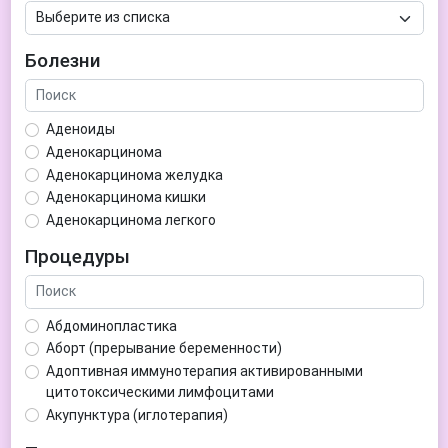
Болезни
Аденоиды
Аденокарцинома
Аденокарцинома желудка
Аденокарцинома кишки
Аденокарцинома легкого
Аденокарцинома матки
Процедуры
Аденома гипофиза
Аденома простаты
Аденома щитовидной железы
Абдоминопластика
Аденомиоз
Аборт (прерывание беременности)
Адентия
Адоптивная иммунотерапия активированными
Азооспермия
цитотоксическими лимфоцитами
Акне (угри)
Акупунктура (иглотерапия)
Алкоголизм
Аллерген-специфическая иммунотерапия (АСИТ)
Алкогольная депрессия