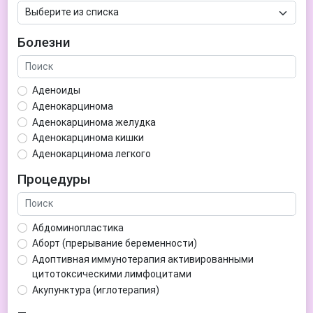
Болезни
Аденоиды
Аденокарцинома
Аденокарцинома желудка
Аденокарцинома кишки
Аденокарцинома легкого
Аденокарцинома матки
Процедуры
Аденома гипофиза
Аденома простаты
Аденома щитовидной железы
Абдоминопластика
Аденомиоз
Аборт (прерывание беременности)
Адентия
Адоптивная иммунотерапия активированными
Азооспермия
цитотоксическими лимфоцитами
Акне (угри)
Акупунктура (иглотерапия)
Алкоголизм
Аллерген-специфическая иммунотерапия (АСИТ)
Алкогольная депрессия