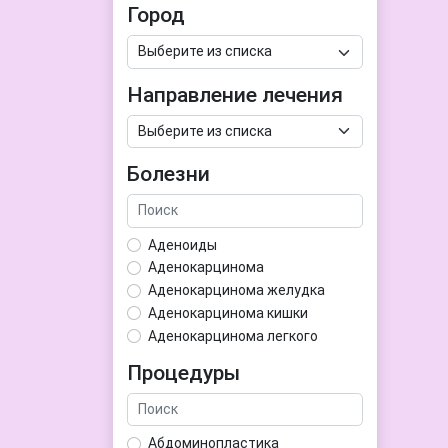
Город
Направление лечения
Болезни
Аденоиды
Аденокарцинома
Аденокарцинома желудка
Аденокарцинома кишки
Аденокарцинома легкого
Аденокарцинома матки
Процедуры
Аденома гипофиза
Аденома простаты
Аденома щитовидной железы
Абдоминопластика