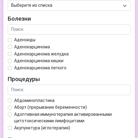
Болезни
Аденоиды
Аденокарцинома
Аденокарцинома желудка
Аденокарцинома кишки
Аденокарцинома легкого
Аденокарцинома матки
Процедуры
Аденома гипофиза
Аденома простаты
Аденома щитовидной железы
Абдоминопластика
Аденомиоз
Аборт (прерывание беременности)
Адентия
Адоптивная иммунотерапия активированными
Азооспермия
цитотоксическими лимфоцитами
Акне (угри)
Акупунктура (иглотерапия)
Алкоголизм
Аллерген-специфическая иммунотерапия (АСИТ)
Алкогольная депрессия