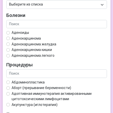
Болезни
Аденоиды
Аденокарцинома
Аденокарцинома желудка
Аденокарцинома кишки
Аденокарцинома легкого
Аденокарцинома матки
Процедуры
Аденома гипофиза
Аденома простаты
Аденома щитовидной железы
Абдоминопластика
Аденомиоз
Аборт (прерывание беременности)
Адентия
Адоптивная иммунотерапия активированными
Азооспермия
цитотоксическими лимфоцитами
Акне (угри)
Акупунктура (иглотерапия)
Алкоголизм
Аллерген-специфическая иммунотерапия (АСИТ)
Алкогольная депрессия