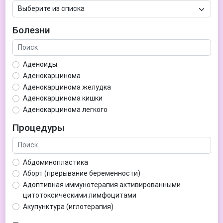
Болезни
Аденоиды
Аденокарцинома
Аденокарцинома желудка
Аденокарцинома кишки
Аденокарцинома легкого
Аденокарцинома матки
Процедуры
Аденома гипофиза
Аденома простаты
Аденома щитовидной железы
Абдоминопластика
Аденомиоз
Аборт (прерывание беременности)
Адентия
Адоптивная иммунотерапия активированными
Азооспермия
цитотоксическими лимфоцитами
Акне (угри)
Акупунктура (иглотерапия)
Алкоголизм
Аллерген-специфическая иммунотерапия (АСИТ)
Алкогольная депрессия