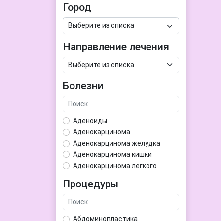
Город
Направление лечения
Болезни
Аденоиды
Аденокарцинома
Аденокарцинома желудка
Аденокарцинома кишки
Аденокарцинома легкого
Аденокарцинома матки
Процедуры
Аденома гипофиза
Аденома простаты
Аденома щитовидной железы
Абдоминопластика