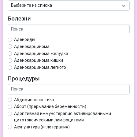
Болезни
Аденоиды
Аденокарцинома
Аденокарцинома желудка
Аденокарцинома кишки
Аденокарцинома легкого
Аденокарцинома матки
Процедуры
Аденома гипофиза
Аденома простаты
Аденома щитовидной железы
Абдоминопластика
Аденомиоз
Аборт (прерывание беременности)
Адентия
Адоптивная иммунотерапия активированными
Азооспермия
цитотоксическими лимфоцитами
Акне (угри)
Акупунктура (иглотерапия)
Алкоголизм
Аллерген-специфическая иммунотерапия (АСИТ)
Алкогольная депрессия