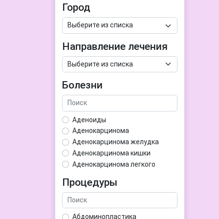
Город
Направление лечения
Болезни
Аденоиды
Аденокарцинома
Аденокарцинома желудка
Аденокарцинома кишки
Аденокарцинома легкого
Аденокарцинома матки
Процедуры
Аденома гипофиза
Аденома простаты
Аденома щитовидной железы
Абдоминопластика