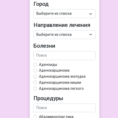
Город
Направление лечения
Болезни
Аденоиды
Аденокарцинома
Аденокарцинома желудка
Аденокарцинома кишки
Аденокарцинома легкого
Аденокарцинома матки
Процедуры
Аденома гипофиза
Аденома простаты
Аденома щитовидной железы
Абдоминопластика