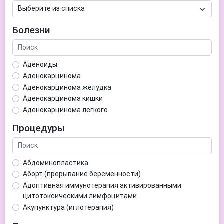
Болезни
Аденоиды
Аденокарцинома
Аденокарцинома желудка
Аденокарцинома кишки
Аденокарцинома легкого
Аденокарцинома матки
Процедуры
Аденома гипофиза
Аденома простаты
Аденома щитовидной железы
Абдоминопластика
Аденомиоз
Аборт (прерывание беременности)
Адентия
Адоптивная иммунотерапия активированными
Азооспермия
цитотоксическими лимфоцитами
Акне (угри)
Акупунктура (иглотерапия)
Алкоголизм
Аллерген-специфическая иммунотерапия (АСИТ)
Алкогольная депрессия