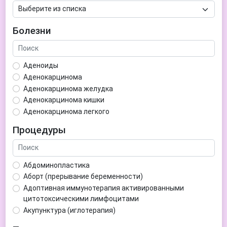
Болезни
Аденоиды
Аденокарцинома
Аденокарцинома желудка
Аденокарцинома кишки
Аденокарцинома легкого
Аденокарцинома матки
Процедуры
Аденома гипофиза
Аденома простаты
Аденома щитовидной железы
Абдоминопластика
Аденомиоз
Аборт (прерывание беременности)
Адентия
Адоптивная иммунотерапия активированными
Азооспермия
цитотоксическими лимфоцитами
Акне (угри)
Акупунктура (иглотерапия)
Алкоголизм
Аллерген-специфическая иммунотерапия (АСИТ)
Алкогольная депрессия