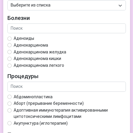
Болезни
Аденоиды
Аденокарцинома
Аденокарцинома желудка
Аденокарцинома кишки
Аденокарцинома легкого
Аденокарцинома матки
Процедуры
Аденома гипофиза
Аденома простаты
Аденома щитовидной железы
Абдоминопластика
Аденомиоз
Аборт (прерывание беременности)
Адентия
Адоптивная иммунотерапия активированными
Азооспермия
цитотоксическими лимфоцитами
Акне (угри)
Акупунктура (иглотерапия)
Алкоголизм
Аллерген-специфическая иммунотерапия (АСИТ)
Алкогольная депрессия