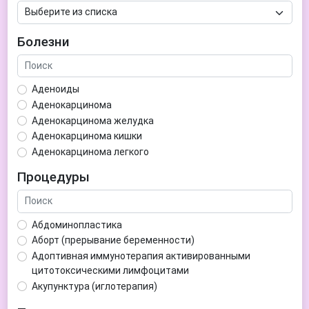
Болезни
Аденоиды
Аденокарцинома
Аденокарцинома желудка
Аденокарцинома кишки
Аденокарцинома легкого
Аденокарцинома матки
Процедуры
Аденома гипофиза
Аденома простаты
Аденома щитовидной железы
Абдоминопластика
Аденомиоз
Аборт (прерывание беременности)
Адентия
Адоптивная иммунотерапия активированными
Азооспермия
цитотоксическими лимфоцитами
Акне (угри)
Акупунктура (иглотерапия)
Алкоголизм
Аллерген-специфическая иммунотерапия (АСИТ)
Алкогольная депрессия