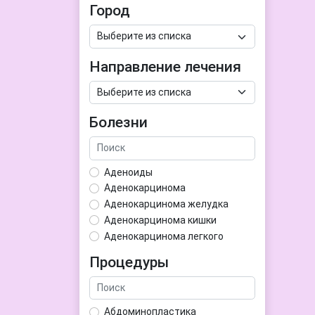
Город
Направление лечения
Болезни
Аденоиды
Аденокарцинома
Аденокарцинома желудка
Аденокарцинома кишки
Аденокарцинома легкого
Аденокарцинома матки
Процедуры
Аденома гипофиза
Аденома простаты
Аденома щитовидной железы
Абдоминопластика