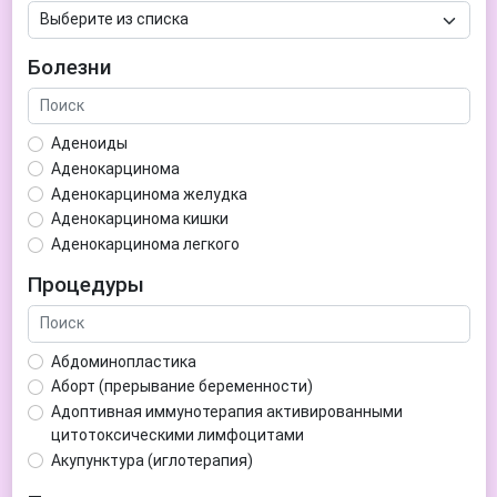
Болезни
Аденоиды
Аденокарцинома
Аденокарцинома желудка
Аденокарцинома кишки
Аденокарцинома легкого
Аденокарцинома матки
Процедуры
Аденома гипофиза
Аденома простаты
Аденома щитовидной железы
Абдоминопластика
Аденомиоз
Аборт (прерывание беременности)
Адентия
Адоптивная иммунотерапия активированными
Азооспермия
цитотоксическими лимфоцитами
Акне (угри)
Акупунктура (иглотерапия)
Алкоголизм
Аллерген-специфическая иммунотерапия (АСИТ)
Алкогольная депрессия