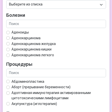
Болезни
Аденоиды
Аденокарцинома
Аденокарцинома желудка
Аденокарцинома кишки
Аденокарцинома легкого
Аденокарцинома матки
Процедуры
Аденома гипофиза
Аденома простаты
Аденома щитовидной железы
Абдоминопластика
Аденомиоз
Аборт (прерывание беременности)
Адентия
Адоптивная иммунотерапия активированными
Азооспермия
цитотоксическими лимфоцитами
Акне (угри)
Акупунктура (иглотерапия)
Алкоголизм
Аллерген-специфическая иммунотерапия (АСИТ)
Алкогольная депрессия