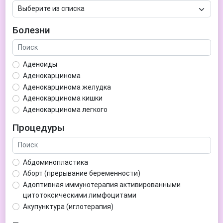
Болезни
Аденоиды
Аденокарцинома
Аденокарцинома желудка
Аденокарцинома кишки
Аденокарцинома легкого
Аденокарцинома матки
Процедуры
Аденома гипофиза
Аденома простаты
Аденома щитовидной железы
Абдоминопластика
Аденомиоз
Аборт (прерывание беременности)
Адентия
Адоптивная иммунотерапия активированными
Азооспермия
цитотоксическими лимфоцитами
Акне (угри)
Акупунктура (иглотерапия)
Алкоголизм
Аллерген-специфическая иммунотерапия (АСИТ)
Алкогольная депрессия