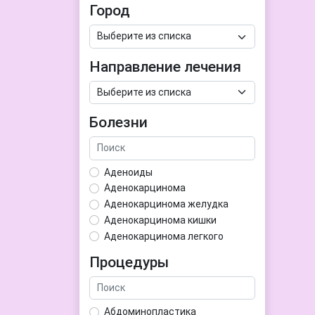
Город
Направление лечения
Болезни
Аденоиды
Аденокарцинома
Аденокарцинома желудка
Аденокарцинома кишки
Аденокарцинома легкого
Аденокарцинома матки
Процедуры
Аденома гипофиза
Аденома простаты
Аденома щитовидной железы
Абдоминопластика