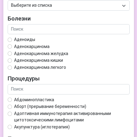
Болезни
Аденоиды
Аденокарцинома
Аденокарцинома желудка
Аденокарцинома кишки
Аденокарцинома легкого
Аденокарцинома матки
Процедуры
Аденома гипофиза
Аденома простаты
Аденома щитовидной железы
Абдоминопластика
Аденомиоз
Аборт (прерывание беременности)
Адентия
Адоптивная иммунотерапия активированными
Азооспермия
цитотоксическими лимфоцитами
Акне (угри)
Акупунктура (иглотерапия)
Алкоголизм
Аллерген-специфическая иммунотерапия (АСИТ)
Алкогольная депрессия