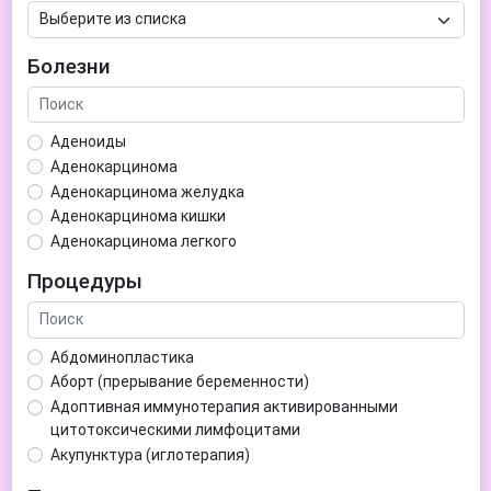
Болезни
Аденоиды
Аденокарцинома
Аденокарцинома желудка
Аденокарцинома кишки
Аденокарцинома легкого
Аденокарцинома матки
Процедуры
Аденома гипофиза
Аденома простаты
Аденома щитовидной железы
Абдоминопластика
Аденомиоз
Аборт (прерывание беременности)
Адентия
Адоптивная иммунотерапия активированными
Азооспермия
цитотоксическими лимфоцитами
Акне (угри)
Акупунктура (иглотерапия)
Алкоголизм
Аллерген-специфическая иммунотерапия (АСИТ)
Алкогольная депрессия