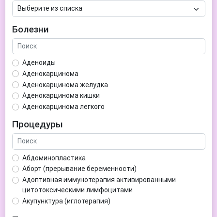
Болезни
Аденоиды
Аденокарцинома
Аденокарцинома желудка
Аденокарцинома кишки
Аденокарцинома легкого
Аденокарцинома матки
Процедуры
Аденома гипофиза
Аденома простаты
Аденома щитовидной железы
Абдоминопластика
Аденомиоз
Аборт (прерывание беременности)
Адентия
Адоптивная иммунотерапия активированными
Азооспермия
цитотоксическими лимфоцитами
Акне (угри)
Акупунктура (иглотерапия)
Алкоголизм
Аллерген-специфическая иммунотерапия (АСИТ)
Алкогольная депрессия