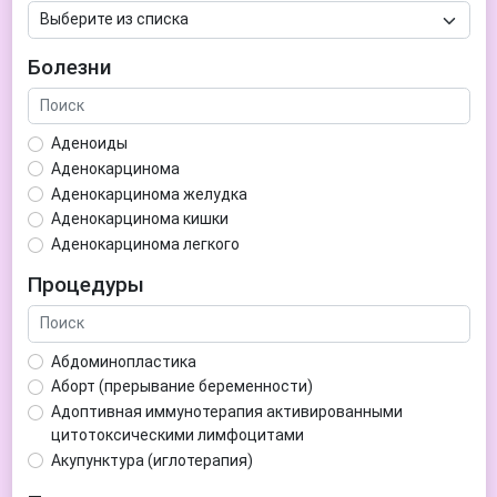
Болезни
Аденоиды
Аденокарцинома
Аденокарцинома желудка
Аденокарцинома кишки
Аденокарцинома легкого
Аденокарцинома матки
Процедуры
Аденома гипофиза
Аденома простаты
Аденома щитовидной железы
Абдоминопластика
Аденомиоз
Аборт (прерывание беременности)
Адентия
Адоптивная иммунотерапия активированными
Азооспермия
цитотоксическими лимфоцитами
Акне (угри)
Акупунктура (иглотерапия)
Алкоголизм
Аллерген-специфическая иммунотерапия (АСИТ)
Алкогольная депрессия