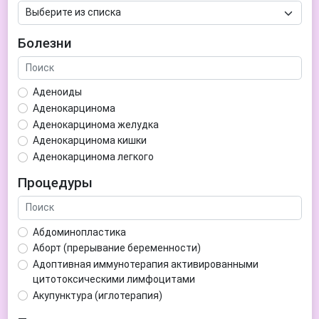
Болезни
Аденоиды
Аденокарцинома
Аденокарцинома желудка
Аденокарцинома кишки
Аденокарцинома легкого
Аденокарцинома матки
Процедуры
Аденома гипофиза
Аденома простаты
Аденома щитовидной железы
Абдоминопластика
Аденомиоз
Аборт (прерывание беременности)
Адентия
Адоптивная иммунотерапия активированными
Азооспермия
цитотоксическими лимфоцитами
Акне (угри)
Акупунктура (иглотерапия)
Алкоголизм
Аллерген-специфическая иммунотерапия (АСИТ)
Алкогольная депрессия