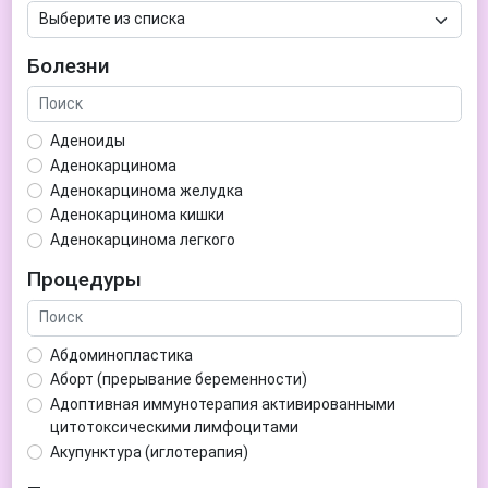
Болезни
Аденоиды
Аденокарцинома
Аденокарцинома желудка
Аденокарцинома кишки
Аденокарцинома легкого
Аденокарцинома матки
Процедуры
Аденома гипофиза
Аденома простаты
Аденома щитовидной железы
Абдоминопластика
Аденомиоз
Аборт (прерывание беременности)
Адентия
Адоптивная иммунотерапия активированными
Азооспермия
цитотоксическими лимфоцитами
Акне (угри)
Акупунктура (иглотерапия)
Алкоголизм
Аллерген-специфическая иммунотерапия (АСИТ)
Алкогольная депрессия