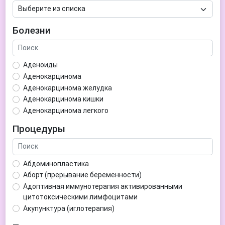
Болезни
Аденоиды
Аденокарцинома
Аденокарцинома желудка
Аденокарцинома кишки
Аденокарцинома легкого
Аденокарцинома матки
Процедуры
Аденома гипофиза
Аденома простаты
Аденома щитовидной железы
Абдоминопластика
Аденомиоз
Аборт (прерывание беременности)
Адентия
Адоптивная иммунотерапия активированными
Азооспермия
цитотоксическими лимфоцитами
Акне (угри)
Акупунктура (иглотерапия)
Алкоголизм
Аллерген-специфическая иммунотерапия (АСИТ)
Алкогольная депрессия